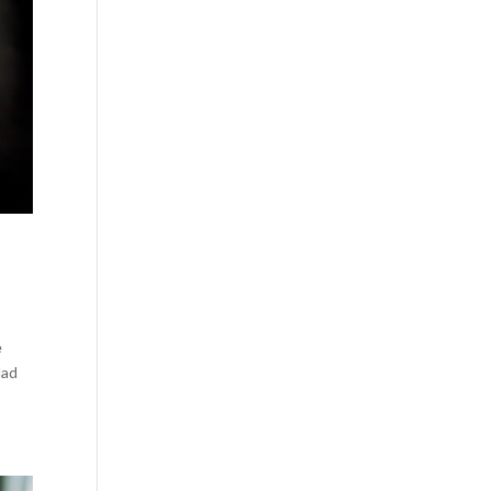
e
dad