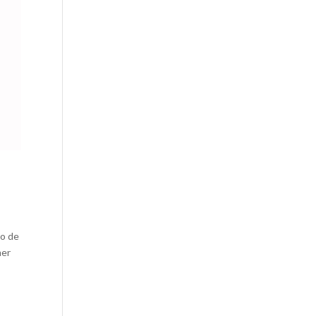
po de
mer